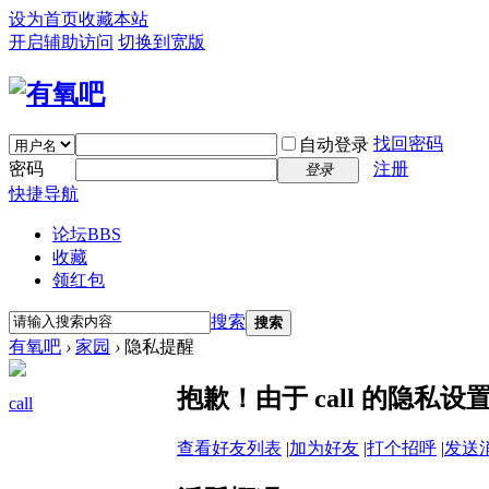
设为首页
收藏本站
开启辅助访问
切换到宽版
找回密码
自动登录
密码
注册
登录
快捷导航
论坛
BBS
收藏
领红包
搜索
搜索
有氧吧
›
家园
›
隐私提醒
抱歉！由于 call 的隐私
call
查看好友列表
|
加为好友
|
打个招呼
|
发送