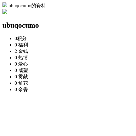
ubuqocumo的资料
ubuqocumo
0
积分
0
福利
2
金钱
0
热情
0
爱心
0
威望
0
贡献
0
鲜花
0
余香